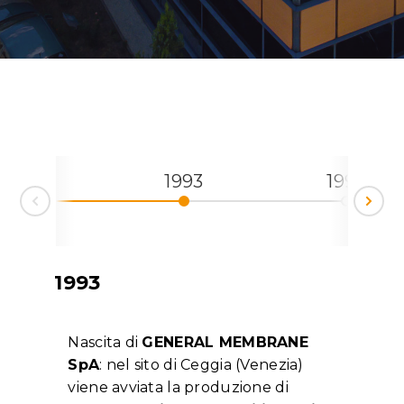
1993
1996
19
Ne
rev
1993
Nascita di
GENERAL MEMBRANE
SpA
: nel sito di Ceggia (Venezia)
viene avviata la produzione di