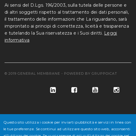
Ai sensi del D.Lgs. 196/2003, sulla tutela delle persone e
di altri soggetti rispetto al trattamento dei dati personali,
il trattamento delle informazioni che La riguardano, sarà
improntato ai principi di correttezza, liceità e trasparenza
e tutelando la Sua riservatezza e i Suoi diritti.
Leggi
informativa
© 2019 GENERAL MEMBRANE - POWERED BY
GRUPPOICAT
Questo sito utilizza i cookie per inviarti pubblicità e servizi in linea con
le tue preferenze. Se continui ad utilizzare questo sito web, acconsenti
© GENERAL MEMBRANE S.P.A. COD. FISC. E ISCR. REG. IMPR. VE
all'utilizzo dei cookie. Se vuoi saperne di più sull'utilizzo dei cookie nel