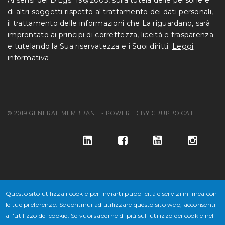
Ai sensi del D.Lgs. 196/2003, sulla tutela delle persone e
di altri soggetti rispetto al trattamento dei dati personali,
il trattamento delle informazioni che La riguardano, sarà
improntato ai principi di correttezza, liceità e trasparenza
e tutelando la Sua riservatezza e i Suoi diritti.
Leggi
informativa
© 2019 GENERAL MEMBRANE - POWERED BY
GRUPPOICAT
Questo sito utilizza i cookie per inviarti pubblicità e servizi in linea con
le tue preferenze. Se continui ad utilizzare questo sito web, acconsenti
© GENERAL MEMBRANE S.P.A. COD. FISC. E ISCR. REG. IMPR. VE
all'utilizzo dei cookie. Se vuoi saperne di più sull'utilizzo dei cookie nel