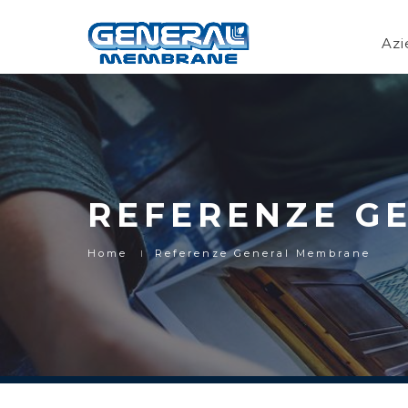
Az
REFERENZE G
Home
Referenze General Membrane