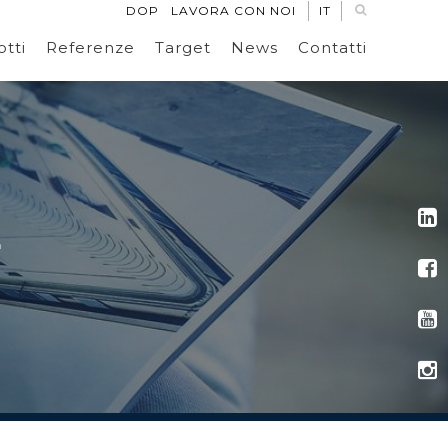
DOP
LAVORA CON NOI
IT
tti
Referenze
Target
News
Contatti
E