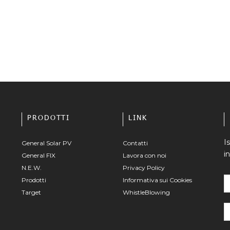
PRODOTTI
LINK
I
General Solar PV
Contatti
i
General FIX
Lavora con noi
N.E.W.
Privacy Policy
Prodotti
Informativa sui Cookies
Target
WhistleBlowing