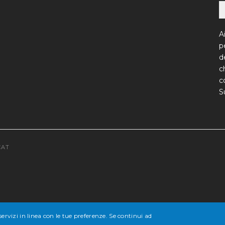
A
p
d
c
c
S
CAT
servizi in linea con le tue preferenze. Se continui ad