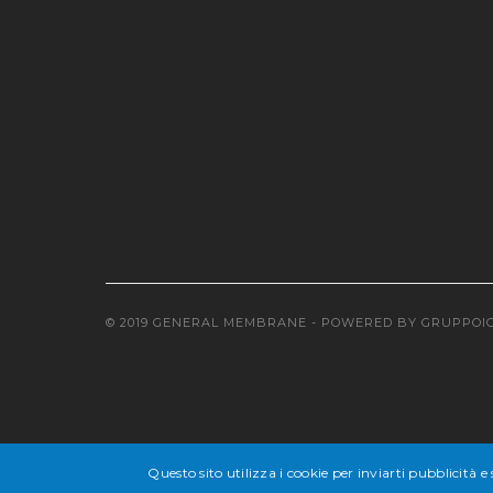
© 2019 GENERAL MEMBRANE - POWERED BY
GRUPPOI
Questo sito utilizza i cookie per inviarti pubblicità e 