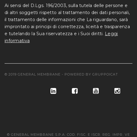
Ai sensi del D.Lgs. 196/2003, sulla tutela delle persone e
di altri soggetti rispetto al trattamento dei dati personali,
il trattamento delle informazioni che La riguardano, sarà
improntato ai principi di correttezza, liceità e trasparenza
e tutelando la Sua riservatezza e i Suoi diritti.
Leggi
informativa
© 2019 GENERAL MEMBRANE - POWERED BY
GRUPPOICAT
© GENERAL MEMBRANE S.P.A. COD. FISC. E ISCR. REG. IMPR. VE