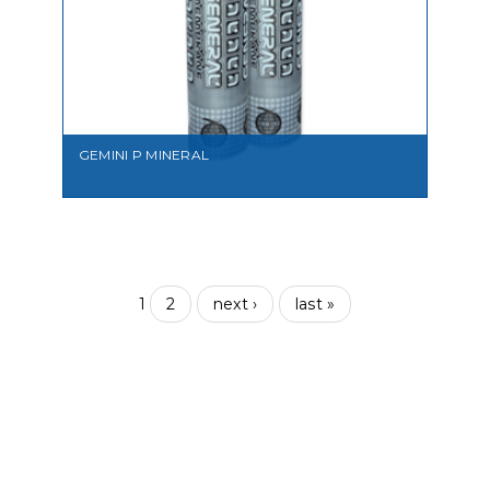
VEDI
GEMINI P MINERAL
1
2
next ›
last »
VEDI