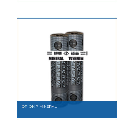
Membrana Bituminosa
APP -15°C
VEDI
ORION P MINERAL
Membrana Bituminosa
APP -15°C