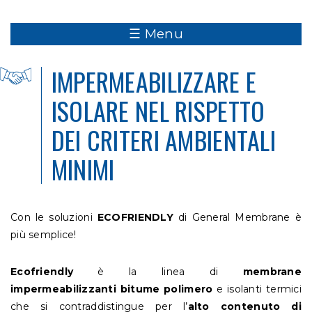
☰ Menu
IMPERMEABILIZZARE E
ISOLARE NEL RISPETTO
DEI CRITERI AMBIENTALI
MINIMI
Con le soluzioni
ECOFRIENDLY
di General Membrane è
più semplice!
Ecofriendly
è la linea di
membrane
impermeabilizzanti bitume
polimero
e isolanti termici
che si contraddistingue per l’
alto contenuto di