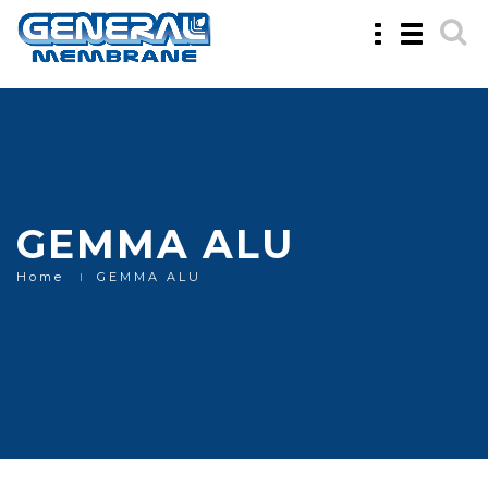
Toggle
Toggle
navigation
navigatio
GEMMA ALU
Home
GEMMA ALU