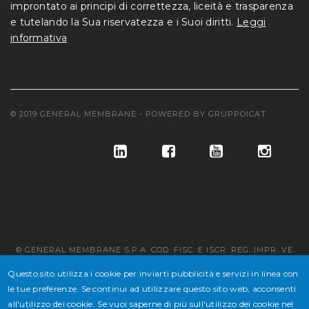
improntato ai principi di correttezza, liceità e trasparenza
e tutelando la Sua riservatezza e i Suoi diritti.
Leggi
informativa
© 2019 GENERAL MEMBRANE - POWERED BY
GRUPPOICAT
© GENERAL MEMBRANE S.P.A. COD. FISC. E ISCR. REG. IMPR. VE
N° 02647430277 - P.IVA N° IT 02647430277 - CAP. SOC. € 10.846.500
Questo sito utilizza i cookie per inviarti pubblicità e servizi in linea con
le tue preferenze. Se continui ad utilizzare questo sito web, acconsenti
DI CUI € 4.338.600 V.
all'utilizzo dei cookie. Se vuoi saperne di più sull'utilizzo dei cookie nel