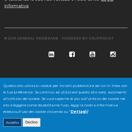
informativa
© 2019 GENERAL MEMBRANE - POWERED BY
GRUPPOICAT
Questo sito utilizza i cookie per inviarti pubblicità e servizi in linea con
le tue preferenze. Se continui ad utilizzare questo sito web, acconsenti
© GENERAL MEMBRANE S.P.A. COD. FISC. E ISCR. REG. IMPR. VE
all'utilizzo dei cookie. Se vuoi saperne di più sull'utilizzo dei cookie nel
sito e leggere come disabilitarne l'uso, leggi la nostra informativa
N° 02647430277 - P.IVA N° IT 02647430277 - CAP. SOC. € 10.846.500
estesa sull'uso dei cookie cliccando su "
Dettagli
".
DI CUI € 4.338.600 V.
Accetto
Declino