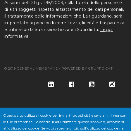
Ai sensi del D.Lgs. 196/2003, sulla tutela delle persone e
di altri soggetti rispetto al trattamento dei dati personali,
il trattamento delle informazioni che La riguardano, sarà
improntato ai principi di correttezza, liceità e trasparenza
e tutelando la Sua riservatezza e i Suoi diritti.
Leggi
informativa
© 2019 GENERAL MEMBRANE - POWERED BY
GRUPPOICAT
Questo sito utilizza i cookie per inviarti pubblicità e servizi in linea con
le tue preferenze. Se continui ad utilizzare questo sito web, acconsenti
© GENERAL MEMBRANE S.P.A. COD. FISC. E ISCR. REG. IMPR. VE
all'utilizzo dei cookie. Se vuoi saperne di più sull'utilizzo dei cookie nel